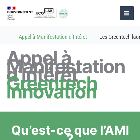
Aller
au
contenu
Appel à Manifestation d’Intérêt
Les Greentech lau
Appel à
Manifestation
d’Intérêt
Greentech
Innovation
Qu’est-ce que l’AMI
?