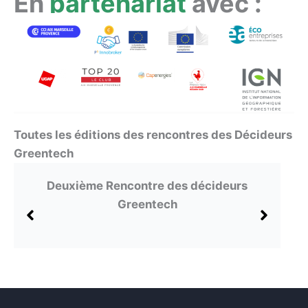
En
partenariat
avec :
Toutes les éditions des rencontres des Décideurs
Greentech
tre des décideurs
Quatrième Rencontre 
ntech
Greentec