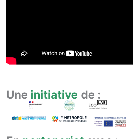
Une
initiative
de :