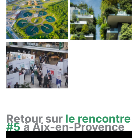
Gestion de l’eau &
Qualité de vie
Assainissement
Nouvelle promotion
Greentech Innovation
2023
Retour sur
le rencontre
#5
à Aix-en-Provence