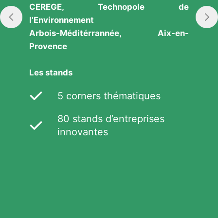
le de
Aix-en-
Le 5 juillet en présentiel
CEREGE, Technopole d
l’Environnement
es
Arbois-Méditérrannée, Aix-en
Provence
es
Des rendez-vous d’affaires Networkin
En présentiel et en
distanciel
Le 5 juillet De 9h à 18h