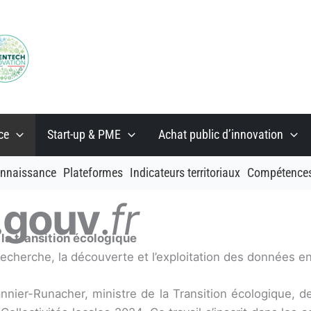
ce
Start-up & PME
Achat public d’innovation
onnaissance
Plateformes
Indicateurs territoriaux
Compétence
.gouv
.
fr
la transition écologique
a recherche, la découverte et l’exploitation des données 
er-Runacher, ministre de la Transition écologique, de l