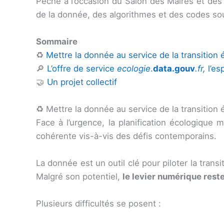
Pêche à l’occasion du Salon des Maires et des Co
de la donnée, des algorithmes et des codes sour
Sommaire
♻️
Mettre la donnée au service de la transition é
🔎
L’offre de service
ecologie
.
data.gouv
.fr,
l’es
🤝
Un projet collectif
♻️ Mettre la donnée au service de la transition 
Face à l’urgence, la planification écologique m
cohérente vis-à-vis des défis contemporains.
La donnée est un outil clé pour piloter la trans
Malgré son potentiel,
le levier numérique reste
Plusieurs difficultés se posent :