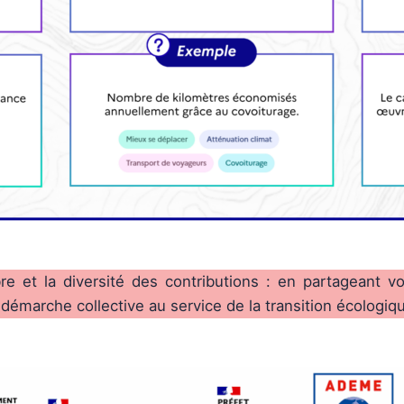
e et la diversité des contributions : en partageant vo
émarche collective au service de la transition écologiqu