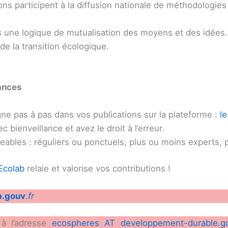
ons participent à la diffusion nationale de méthodologies e
s une logique de mutualisation des moyens et des idées.
de la transition écologique.
ances
e pas à pas dans vos publications sur la plateforme :
le
 bienveillance et avez le droit à l’erreur.
geables : réguliers ou ponctuels, plus ou moins experts,
Ecolab
relaie et valorise vos contributions !
a.gouv
.
fr
 à l’adresse
ecospheres AT developpement-durable.go