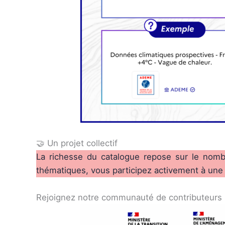
🤝 Un projet collectif
La richesse du catalogue repose sur le nombr
thématiques, vous participez activement à une d
Rejoignez notre communauté de contributeurs