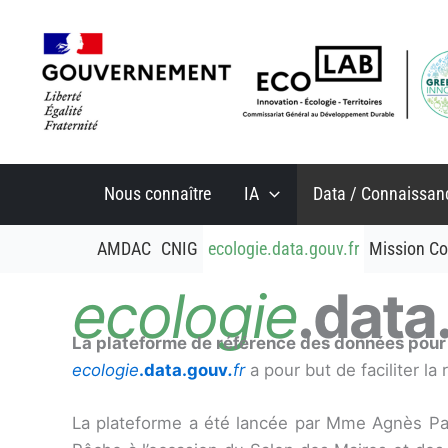
Aller
au
contenu
Nous connaître
IA
Data / Connaissan
AMDAC
CNIG
ecologie.data.gouv.fr
Mission C
ecologie
.data
La plateforme de référence des données pour 
ecologie
.data.gouv
.
fr
a pour but de faciliter l
La plateforme a été lancée par Mme Agnès Panni