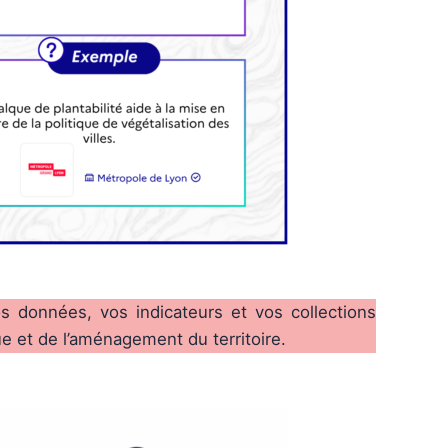
s données, vos indicateurs et vos collections
e et de l’aménagement du territoire.