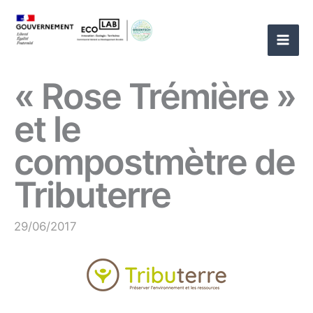
Aller
au
contenu
« Rose Trémière »
et le
compostmètre de
Tributerre
29/06/2017