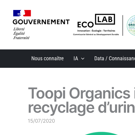
Aller
au
contenu
Nous connaître
IA
Data / Connaissan
Toopi Organics 
recyclage d’uri
15/07/2020