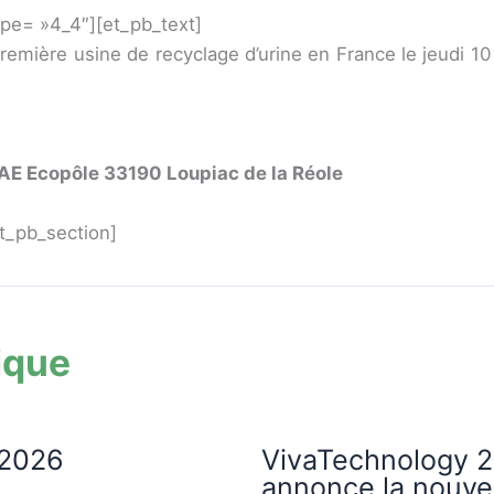
pe= »4_4″][et_pb_text]
remière usine de recyclage d’urine en France le jeudi 1
ZAE Ecopôle 33190 Loupiac de la Réole
t_pb_section]
ique
2026
VivaTechnology 2
annonce la nouvel