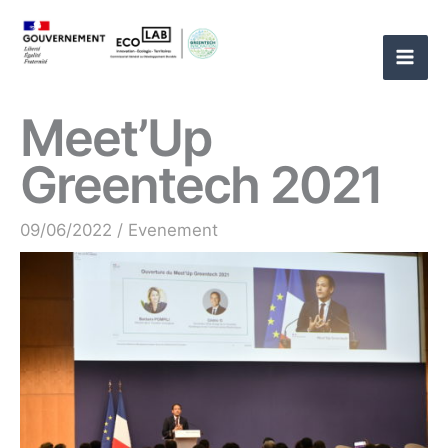
Aller
au
contenu
Meet’Up
Greentech 2021
09/06/2022
/
Evenement