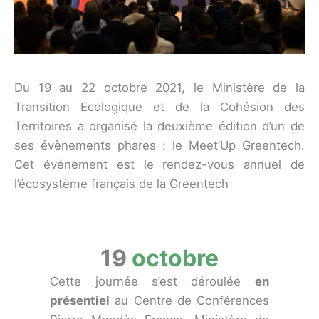
Du 19 au 22 octobre 2021, le Ministère de la
Transition Ecologique et de la Cohésion des
Territoires a organisé la deuxième édition d’un de
ses évènements phares : le Meet’Up Greentech.
Cet événement est le rendez-vous annuel de
l’écosystème français de la Greentech
19
octobre
Cette journée s’est déroulée
en
présentiel
au Centre de Conférences