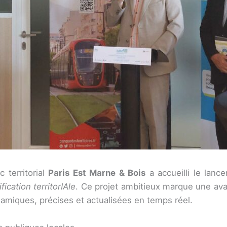
c territorial
Paris Est Marne & Bois
a accueilli le lance
ication territorIAle
. Ce projet ambitieux marque une ava
ynamiques, précises et actualisées en temps réel.