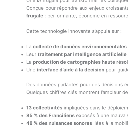
Une IA frugale pour transformer les politique
Conçue pour répondre aux enjeux croissants d
frugale
: performante, économe en ressources e
Cette technologie innovante s’appuie sur :
La
collecte de données environnementales
Leur
traitement par intelligence artificiell
La
production de cartographies haute résol
Une
interface d’aide à la décision
pour guide
Des données parlantes pour des décisions é
Quelques chiffres clés montrent l’ampleur de 
13 collectivités
impliquées dans le déploiem
85 % des Franciliens
exposés à une mauvaise 
48 % des nuisances sonores
liées à la mobil